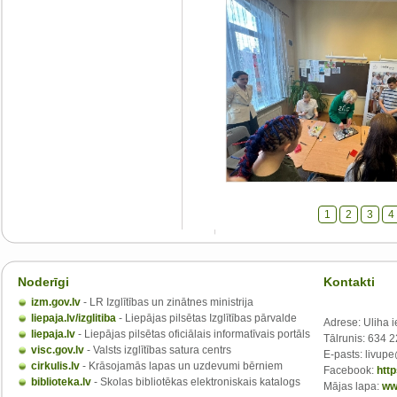
1
2
3
4
Noderīgi
Kontakti
izm.gov.lv
- LR Izglītības un zinātnes ministrija
liepaja.lv/izglitiba
- Liepājas pilsētas Izglītības pārvalde
Adrese: Uliha i
liepaja.lv
- Liepājas pilsētas oficiālais informatīvais portāls
Tālrunis: 634 
visc.gov.lv
- Valsts izglītības satura centrs
E-pasts: livupe
cirkulis.lv
- Krāsojamās lapas un uzdevumi bērniem
Facebook:
htt
biblioteka.lv
- Skolas bibliotēkas elektroniskais katalogs
Mājas lapa:
ww