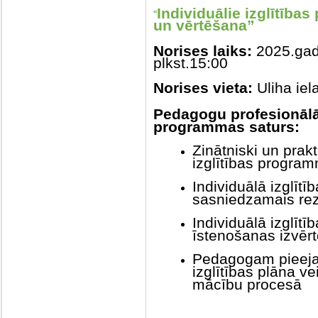
Individuālie izglītīb
“
un vērtēšana”
Norises laiks:
2025.gada
plkst.15:00
Norises vieta:
Uliha iel
Pedagogu profesionāl
programmas saturs:
Zinātniski un prakt
izglītības program
Individuālā izglīt
sasniedzamais rez
Individuālā izglīt
īstenošanas izvēr
Pedagogam pieejam
izglītības plāna v
mācību procesā