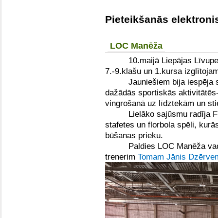
Pieteikšanās elektroni
LOC Manēža
10.maijā Liepājas Līvupe
7.-9.klašu un 1.kursa izglīto
Jauniešiem bija iespēja 
dažādās sportiskās aktivitātēs
vingrošanā uz līdztekām un sti
Lielāko sajūsmu radīja F
stafetes un florbola spēli, kur
būšanas prieku.
Paldies LOC Manēža va
trenerim
Tomam Jānis Dzērve