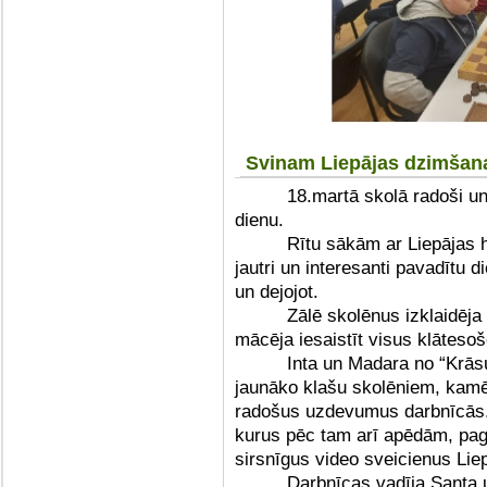
Svinam Liepājas dzimšan
18.martā skolā radoši u
dienu.
Rītu sākām ar Liepājas 
jautri un interesanti pavadītu d
un dejojot.
Zālē skolēnus izklaidēja 
mācēja iesaistīt visus klātesoš
Inta un Madara no “Krās
jaunāko klašu skolēniem, kamē
radošus uzdevumus darbnīcās.
kurus pēc tam arī apēdām, paga
sirsnīgus video sveicienus Liep
Darbnīcas vadīja Santa u