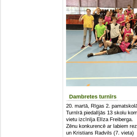
Dambretes turnīrs
20. martā, Rīgas 2. pamatskolā
Turnīrā piedalījās 13 skolu k
vietu izcīnīja Elīza Freiberga.
Zēnu konkurencē ar labiem rezul
un Kristians Radvils (7. vieta)