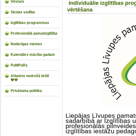
Vēsture
Individuālie izglītības p
vērtēšana
Skolas vadība
Izglītības programmas
Profesionālā pamatizglītība
Noderīgas vietnes
Kalendārs mācību gadam
PuMPuRs
Atbalsts nedrošā brīdī
💙💛
Privātuma politika
Liepājas Līvupes pamatsk
sadarbībā ar Izglītības 
profesionālās pilnveide
izglītības iestāžu peda