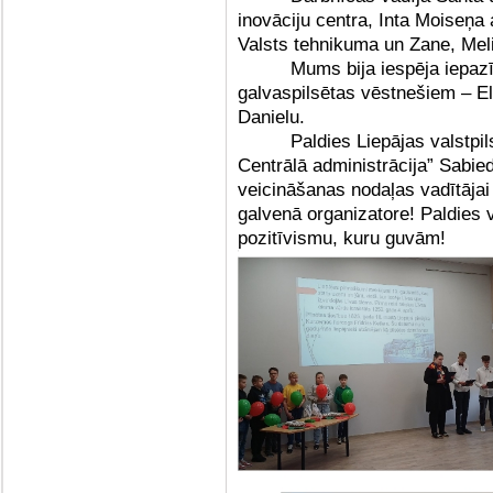
inovāciju centra, Inta Moiseņa
Valsts tehnikuma un Zane, Mel
Mums bija iespēja iepazī
galvaspilsētas vēstnešiem – El
Danielu.
Paldies Liepājas valstpi
Centrālā administrācija” Sabie
veicināšanas nodaļas vadītājai 
galvenā organizatore! Paldies 
pozitīvismu, kuru guvām!