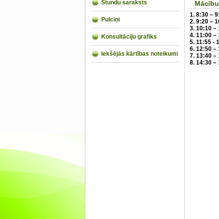
Stundu saraksts
Mācību 
1. 8:30 – 9
Pulciņi
2. 9:20 – 
3. 10:10 –
4. 11:00 –
Konsultāciju grafiks
5. 11:55 - 
6. 12:50 –
Iekšējās kārtības noteikumi
7. 13:40 –
8. 14:30 –