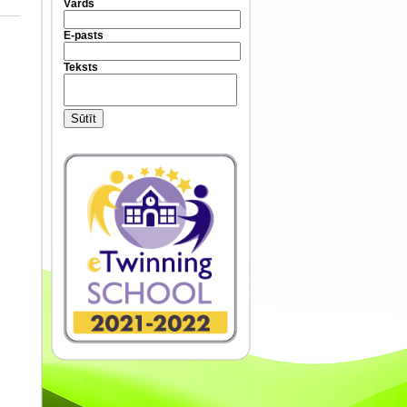
Vārds
E-pasts
Teksts
Sūtīt