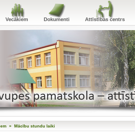
Vecākiem
Dokumenti
Attīstības centr
iem
»
Mācību stundu laiki