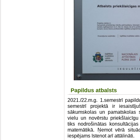
Papildus atbalsts
2021./22.m.g. 1.semestrī papil
semestrī projektā ir iesaistī
sākumskolas un pamatskolas s
vielu un novērstu priekšlaicīg
tiks nodrošinātas konsultācija
matemātikā. Ņemot vērā situāci
iespējams īstenot arī attālināti.