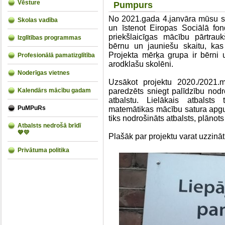
Vēsture
Pumpurs
No 2021.gada 4.janvāra mūsu sk
Skolas vadība
un īstenot Eiropas Sociālā fond
priekšlaicīgas mācību pārtrau
Izglītības programmas
bērnu un jauniešu skaitu, ka
Projekta mērķa grupa ir bērni u
Profesionālā pamatizglītība
arodklašu skolēni.
Noderīgas vietnes
Uzsākot projektu 2020./2021.
Kalendārs mācību gadam
paredzēts sniegt palīdzību nodr
atbalstu. Lielākais atbalsts
PuMPuRs
matemātikas mācību satura apguv
tiks nodrošināts atbalsts, plānots 
Atbalsts nedrošā brīdī
💙💛
Plašāk par projektu varat uzzin
Privātuma politika