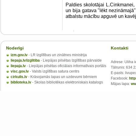
Paldies skolotājai L.Cinkmanei, 
un bija gatava "lēkt nezināmajā
atbalstu mācību apguvē un kavē
Noderīgi
Kontakti
izm.gov.lv
- LR Izglītības un zinātnes ministrija
liepaja.lv/izglitiba
- Liepājas pilsētas Izglītības pārvalde
Adrese: Uliha i
liepaja.lv
- Liepājas pilsētas oficiālais informatīvais portāls
Tālrunis: 634 
visc.gov.lv
- Valsts izglītības satura centrs
E-pasts: livupe
cirkulis.lv
- Krāsojamās lapas un uzdevumi bērniem
Facebook:
htt
biblioteka.lv
- Skolas bibliotēkas elektroniskais katalogs
Mājas lapa:
ww