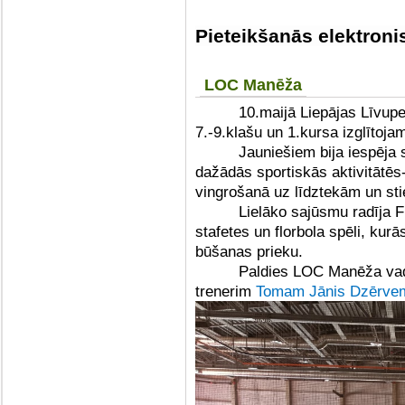
Pieteikšanās elektroni
LOC Manēža
10.maijā Liepājas Līvupe
7.-9.klašu un 1.kursa izglīto
Jauniešiem bija iespēja 
dažādās sportiskās aktivitātēs
vingrošanā uz līdztekām un sti
Lielāko sajūsmu radīja F
stafetes un florbola spēli, kur
būšanas prieku.
Paldies LOC Manēža va
trenerim
Tomam Jānis Dzērve