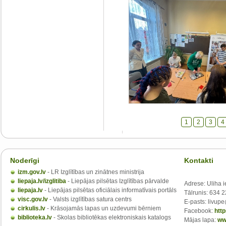
1
2
3
4
Noderīgi
Kontakti
izm.gov.lv
- LR Izglītības un zinātnes ministrija
liepaja.lv/izglitiba
- Liepājas pilsētas Izglītības pārvalde
Adrese: Uliha i
liepaja.lv
- Liepājas pilsētas oficiālais informatīvais portāls
Tālrunis: 634 
visc.gov.lv
- Valsts izglītības satura centrs
E-pasts: livupe
cirkulis.lv
- Krāsojamās lapas un uzdevumi bērniem
Facebook:
htt
biblioteka.lv
- Skolas bibliotēkas elektroniskais katalogs
Mājas lapa:
ww