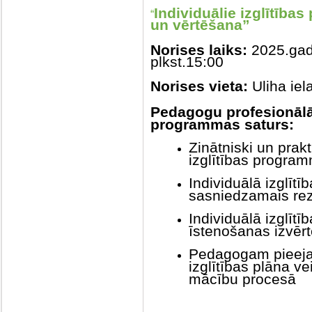
Individuālie izglītīb
“
un vērtēšana”
Norises laiks:
2025.gada
plkst.15:00
Norises vieta:
Uliha iel
Pedagogu profesionāl
programmas saturs:
Zinātniski un prakt
izglītības program
Individuālā izglīt
sasniedzamais rez
Individuālā izglīt
īstenošanas izvēr
Pedagogam pieejam
izglītības plāna v
mācību procesā