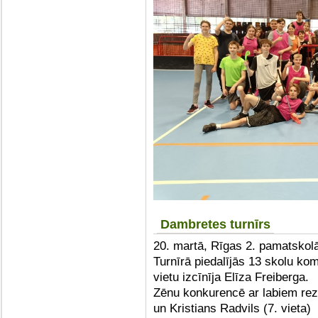
Dambretes turnīrs
20. martā, Rīgas 2. pamatskolā
Turnīrā piedalījās 13 skolu k
vietu izcīnīja Elīza Freiberga.
Zēnu konkurencē ar labiem rezul
un Kristians Radvils (7. vieta)