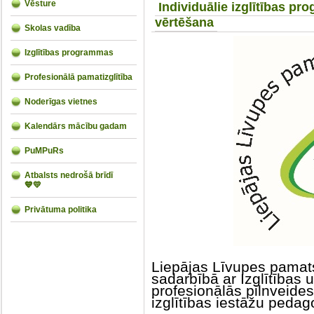
Vēsture
Individuālie izglītības p
vērtēšana
Skolas vadība
Izglītības programmas
Profesionālā pamatizglītība
Noderīgas vietnes
Kalendārs mācību gadam
PuMPuRs
Atbalsts nedrošā brīdī
💙💛
Privātuma politika
Liepājas Līvupes pamatsk
sadarbībā ar Izglītības 
profesionālās pilnveide
izglītības iestāžu peda