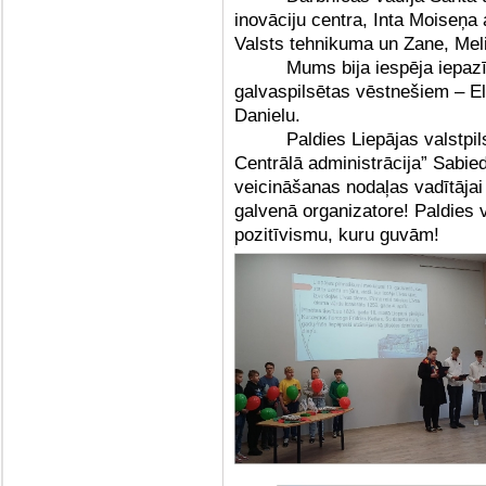
inovāciju centra, Inta Moiseņa
Valsts tehnikuma un Zane, Mel
Mums bija iespēja iepazī
galvaspilsētas vēstnešiem – El
Danielu.
Paldies Liepājas valstpi
Centrālā administrācija” Sabie
veicināšanas nodaļas vadītājai 
galvenā organizatore! Paldies 
pozitīvismu, kuru guvām!