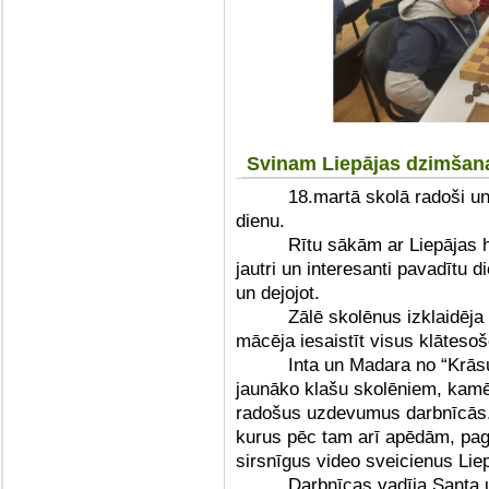
Svinam Liepājas dzimšan
18.martā skolā radoši u
dienu.
Rītu sākām ar Liepājas 
jautri un interesanti pavadītu d
un dejojot.
Zālē skolēnus izklaidēja 
mācēja iesaistīt visus klātesoš
Inta un Madara no “Krās
jaunāko klašu skolēniem, kamē
radošus uzdevumus darbnīcās.
kurus pēc tam arī apēdām, paga
sirsnīgus video sveicienus Liep
Darbnīcas vadīja Santa u