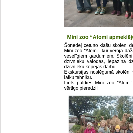
Mini zoo “Atomi apmeklē
Šonedēļ ceturto klašu skolēni d
Mini zoo “Atomi”, kur vēroja da
veselīgiem gardumiem. Skolēni 
dzīvnieku valodas, iepazina d
dzīvnieku kopējas darbu.
Ekskursijas noslēgumā skolēni v
laiku tehniku.
Liels paldies Mini zoo “Atomi
vērtīgo pieredzi!