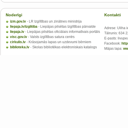
Noderīgi
Kontakti
izm.gov.lv
- LR Izglītības un zinātnes ministrija
liepaja.lv/izglitiba
- Liepājas pilsētas Izglītības pārvalde
Adrese: Uliha i
liepaja.lv
- Liepājas pilsētas oficiālais informatīvais portāls
Tālrunis: 634 
visc.gov.lv
- Valsts izglītības satura centrs
E-pasts: livupe
cirkulis.lv
- Krāsojamās lapas un uzdevumi bērniem
Facebook:
htt
biblioteka.lv
- Skolas bibliotēkas elektroniskais katalogs
Mājas lapa:
ww