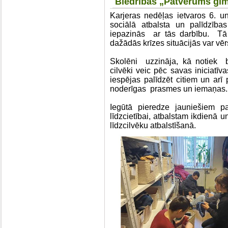
Biedrības „Patvērums ģi
Karjeras nedēļas ietvaros 6. un
sociālā atbalsta un palīdzīb
iepazinās ar tās darbību. Tā i
dažādās krīzes situācijās var vē
Skolēni uzzināja, kā notiek b
cilvēki veic pēc savas iniciatīva
iespējas palīdzēt citiem un ar
noderīgas prasmes un iemaņas.
Iegūtā pieredze jauniešiem p
līdzcietībai, atbalstam ikdienā u
līdzcilvēku atbalstīšanā.