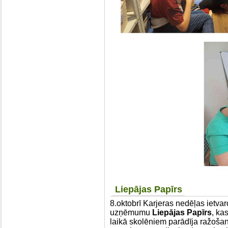
Liepājas Papīrs
8.oktobrī Karjeras nedēļas ietva
uzņēmumu
Liepājas Papīrs
, ka
laikā skolēniem parādīja ražoša