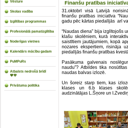
Vēsture
Finanšu pratības iniciatī
31.oktobrī visā Latvijā norisi
Skolas vadība
finanšu pratības iniciatīva “N
gadu pēc kārtas piedalījās arī v
Izglītības programmas
“Naudas diena” bija izglītojošs
Profesionālā pamatizglītība
klašu skolēniem, kurā interaktī
saistītiem jautājumiem, kopā ap
Noderīgas vietnes
nozares ekspertiem, risināja 
Kalendārs mācību gadam
piedalījās finanšu pratības kvest
PuMPuRs
Pasākuma galvenais noslēguma
naudu”? Atbildes tika nosūtītas
Atbalsts nedrošā brīdī
naudas balvas izlozē.
💙💛
Un šoreiz starp tiem, kas izlo
Privātuma politika
klases un 6.b klases skolēn
audzinātājas L.Šņore un I.Zvedi