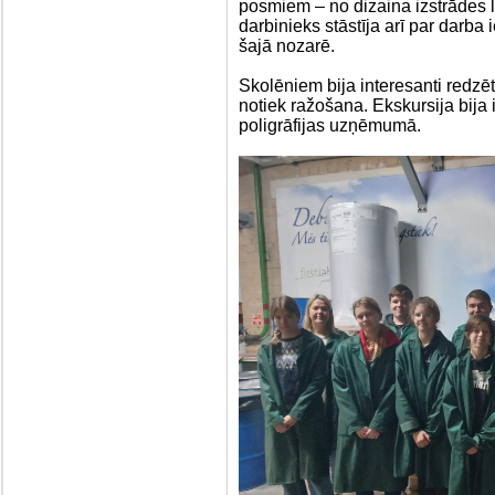
posmiem – no dizaina izstrādes
darbinieks stāstīja arī par dar
šajā nozarē.
Skolēniem bija interesanti redzē
notiek ražošana. Ekskursija bija 
poligrāfijas uzņēmumā.