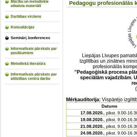
Mācību un metodiskie
Pedagogu profesionālās k
atbalsta materiāli
Darbības virziens
Konsultācijas
Semināri, konferences
Informatīvais pārskats par
pasākumiem
Liepājas Līvupes pamatsko
Izglītības un zinātnes min
Metodiskā literatūra
profesionālās komp
“Pedagoģiskā procesa plān
Informatīvais pārskats par
speciālām vajadzībām. 
attīstības centra darbu
re
Mērķauditorija:
Vispārējo izglīt
Datums
17.08.2020.
, plkst. 9.00-16.3
19.08.2020.
, plkst. 9.00-16.3
21.08.2020.
, plkst. 9.00-16.3
24.08.2020.
, plkst. 9.00-16.3