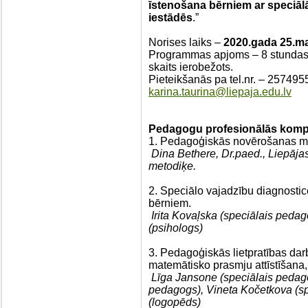
īstenošana bērniem ar speciāl
iestādēs
.”
Norises laiks –
2020.gada 25.mar
Programmas apjoms – 8 stundas, 
skaits ierobežots.
Pieteikšanās pa tel.nr. – 257495
karina.taurina@liepaja.edu.lv
Pedagogu profesionālās komp
1. Pedagoģiskās novērošanas me
Dina Bethere, Dr.paed., Liepājas
metodiķe.
2. Speciālo vajadzību diagnost
bērniem.
Irita Kovaļska (speciālais peda
(psihologs)
3. Pedagoģiskās lietpratības dar
matemātisko prasmju attīstīšana,
Līga Jansone (speciālais pedago
pedagogs), Vineta Kočetkova (s
(logopēds)