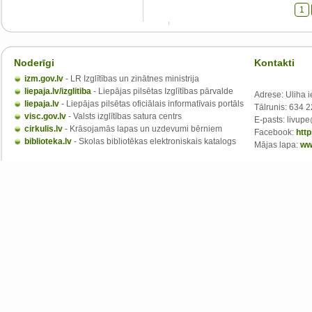
1
Noderīgi
Kontakti
izm.gov.lv
- LR Izglītības un zinātnes ministrija
liepaja.lv/izglitiba
- Liepājas pilsētas Izglītības pārvalde
Adrese: Uliha i
liepaja.lv
- Liepājas pilsētas oficiālais informatīvais portāls
Tālrunis: 634 
visc.gov.lv
- Valsts izglītības satura centrs
E-pasts: livupe
cirkulis.lv
- Krāsojamās lapas un uzdevumi bērniem
Facebook:
htt
biblioteka.lv
- Skolas bibliotēkas elektroniskais katalogs
Mājas lapa:
ww