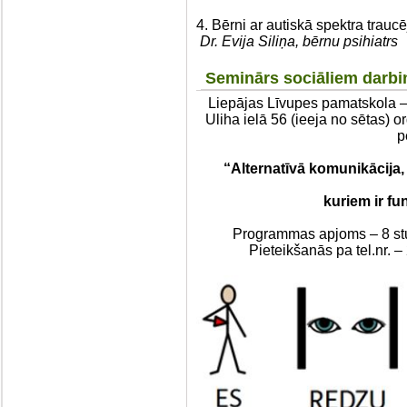
4. Bērni ar autiskā spektra trauc
Dr. Evija Siliņa, bērnu psihiatrs
Seminārs sociāliem darb
Liepājas Līvupes pamatskola – 
Uliha ielā 56 (ieeja no sētas) 
p
“Alternatīvā komunikācija,
kuriem ir fu
Programmas apjoms – 8 stu
Pieteikšanās pa tel.nr. –