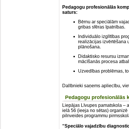
Pedagogu profesionālās komp
saturs:
Bērnu ar speciālām vaja
gribas sfēras īpatnības.
Individuālo izglītības p
realizācijas izvērtēšan
plānošana.
Didaktisko resursu izman
mācīšanās procesa atbals
Uzvedības problēmas, to
Dalībnieki saņems apliecību, viet
Pedagogu profesionālās k
Liepājas Līvupes pamatskola – at
ielā 56 (ieeja no sētas) organi
pilnveides programmu pirmsskola
“Speciālo vajadzību diagnost