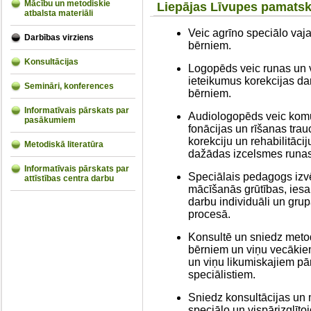
Mācību un metodiskie
Liepājas Līvupes pamatskol
atbalsta materiāli
Veic agrīno speciālo va
Darbības virziens
bērniem.
Konsultācijas
Logopēds veic runas un 
ieteikumus korekcijas d
Semināri, konferences
bērniem.
Informatīvais pārskats par
Audiologopēds veic komu
pasākumiem
fonācijas un rīšanas tra
korekciju un rehabilitāc
Metodiskā literatūra
dažādas izcelsmes runas,
Informatīvais pārskats par
Speciālais pedagogs izv
attīstības centra darbu
mācīšanās grūtības, iesa
darbu individuāli un gru
procesā.
Konsultē un sniedz meto
bērniem un viņu vecākie
un viņu likumiskajiem pā
speciālistiem.
Sniedz konsultācijas un 
speciālo un vispārizglīt