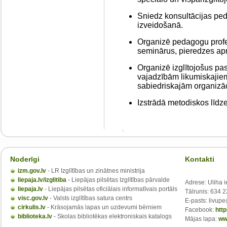
Sniedz konsultācijas pe
izveidošanā.
Organizē pedagogu prof
seminārus, pieredzes ap
Organizē izglītojošus p
vajadzībām likumiskajiem
sabiedriskajām organizā
Izstrādā metodiskos līdze
Noderīgi
Kontakti
izm.gov.lv
- LR Izglītības un zinātnes ministrija
liepaja.lv/izglitiba
- Liepājas pilsētas Izglītības pārvalde
Adrese: Uliha i
liepaja.lv
- Liepājas pilsētas oficiālais informatīvais portāls
Tālrunis: 634 
visc.gov.lv
- Valsts izglītības satura centrs
E-pasts: livupe
cirkulis.lv
- Krāsojamās lapas un uzdevumi bērniem
Facebook:
htt
biblioteka.lv
- Skolas bibliotēkas elektroniskais katalogs
Mājas lapa:
ww