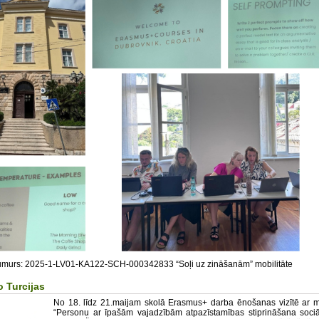
umurs:
2025-1-LV01-KA122-SCH-000342833 “Soļi uz zināšanām” mobilitāte
o Turcijas
No 18. līdz 21.maijam skolā Erasmus+ darba ēnošanas vizītē ar m
“Personu ar īpašām vajadzībām atpazīstamības stiprināšana sociā