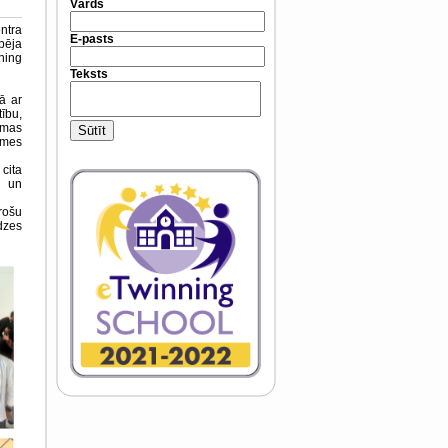
Vārds
ntra
E-pasts
pēja
ning
Teksts
ā ar
ību,
amas
Sūtīt
smes
cita
m un
rošu
dzes