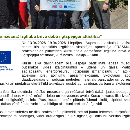
omāšana: Izglītība brīvā dabā ilgtspējīgai attīstībai”
No 13.04.2026.-19.04.2026. Liepājas Līvupes pamatskolas – attīst
centra trīs speciālās izglītības skolotājas apmeklēja ERASM
profesionālās pilnveides kursu “Zaļā domāšana: Izglītība brīvā 
ilgtspējīgai attīstībai”, kurš notika Grieķijā – Korfu.
Kursu laikā dalībniecēm bija iespēja padziļināti iepazīt mūsd
būtiskākos vides izaicinājumus – ūdens un gaisa kvalit
saglabāšanu, energoresursu ilgtspējīgu izmantošanu un atbil
attieksmi pret atkritumu apsaimniekošanu. Skolotājas ap
daudzveidīgas un radošas metodes materiālu pārstrādei un otrreiz
i, kā arī piedalījās eko-STEM aktivitātēs, gūstot jaunas idejas darbam ar skolēnie
anība tika pievērsta mācību procesa organizēšanai brīvā dabā, ļaujot pedago
izbaudīt dabas vidi kā mācību telpu un iedvesmas avotu. Kursu ietvaros tika izstrā
ni un ilgtspējīgas iniciatīvas, kuras turpmāk plānots īstenot skolā, stiprinot sko
r dabas vērtībām un veicinot atbildīgu attieksmi pret apkārtējo vidi.
os kursos sniedza ne tikai profesionālu pilnveidi, bet arī jaunu iedvesmu turpmāk
kmējot mūsdienīgas, videi draudzīgas un uz ilgtspējīgu attīstību vērstas izglīt
.