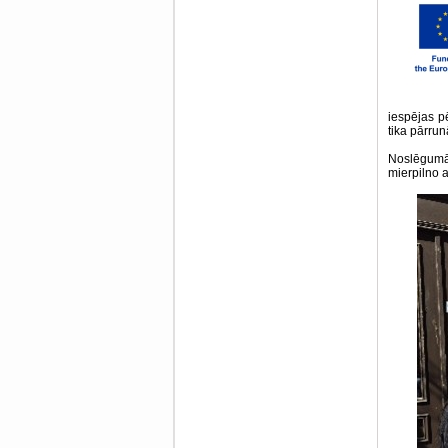
iespējas p
tika pārrun
Noslēgumā
mierpilno 