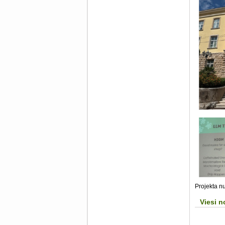
Projekta n
Viesi n