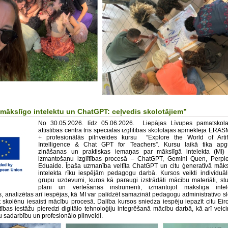
 mākslīgo intelektu un ChatGPT: ceļvedis skolotājiem”
No 30.05.2026. līdz 05.06.2026. Liepājas Līvupes pamatskol
attīstības centra trīs speciālās izglītības skolotājas apmeklēja ER
+ profesionālās pilnveides kursu “Explore the World of Artifi
Intelligence & Chat GPT for Teachers”. Kursu laikā tika apg
zināšanas un praktiskas iemaņas par mākslīgā intelekta (MI) 
izmantošanu izglītības procesā – ChatGPT, Gemini Quen, Perplex
Eduaide. Īpaša uzmanība veltīta ChatGPT un citu ģeneratīvā māks
intelekta rīku iespējām pedagogu darbā. Kursos veikti individuāl
grupu uzdevumi, kuros kā paraugi izstrādāti mācību materiāli, st
plāni un vērtēšanas instrumenti, izmantojot mākslīgā intel
s, analizētas arī iespējas, kā MI var palīdzēt samazināt pedagogu administratīvo s
t skolēnu iesaisti mācību procesā. Dalība kursos sniedza iespēju iepazīt citu Eir
ītības iestāžu pieredzi digitālo tehnoloģiju integrēšanā mācību darbā, kā arī veic
u sadarbību un profesionālo pilnveidi.