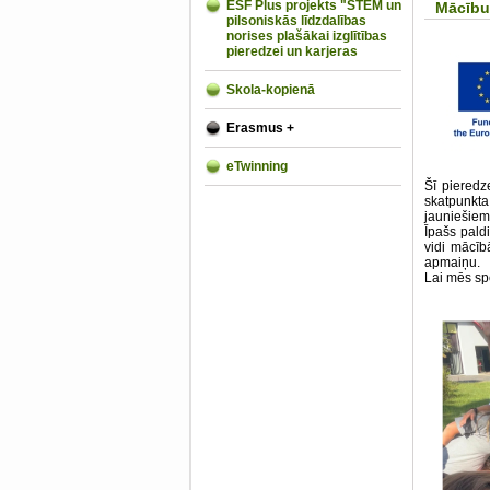
ESF Plus projekts "STEM un
Mācību
pilsoniskās līdzdalības
norises plašākai izglītības
pieredzei un karjeras
Skola-kopienā
Erasmus +
eTwinning
Šī pieredz
skatpunkt
jauniešiem
Īpašs pald
vidi mācīb
apmaiņu.
Lai mēs spē