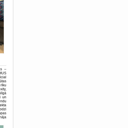
as –
ASMUS
cial
ūtas
rīku
ity,
līgā
i un
undu
ekta
lodzi
opas
ināja