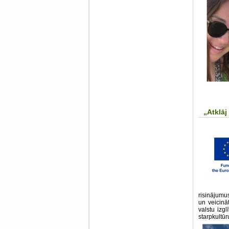
„Atklāj
risinājumu
un veicinā
valstu izgl
starpkultūr