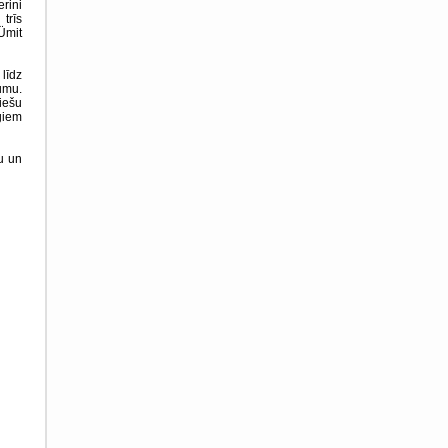
rini
trīs
Ümit
līdz
umu.
iešu
giem
u un