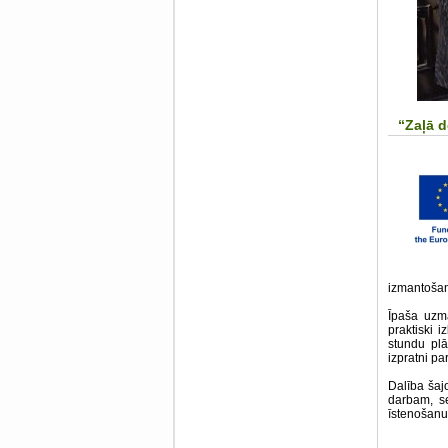
“Zaļā d
izmantošana
Īpaša uzm
praktiski 
stundu plā
izpratni pa
Dalība šaj
darbam, se
īstenošanu