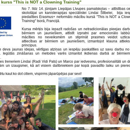
 kurss "This is NOT a Clowning Training"
No 7. līdz 14. jūnijam Liepājas Līvupes pamatskolas – attīstības ce
skolotājai un kanisterapijas speciālistei Lindai Štībelei, bija ies
piedalīties Erasmus+ neformālo mācību kursā "This is NOT a Clow
Training" Isorā, Francijā.
Kursa mērķis bija iepazīt radošas un netradicionālas pieejas darb
bērniem un jauniešiem, attīstīt izpratni par emocionālo labbūt
mācīties no neveiksmēm un stiprināt prasmes veidot uztic
attiecības ar bērniem un jauniešiem, izmantojot klauna attiek
principus.
e deva jaunas idejas, vērtīgas atziņas un iespēju paskatīties uz savu darbu no 
a. Iegūtās zināšanas un metodes varēs izmantot ikdienas darbā ar bērnie
.
ies treneriem Lindai (Radi Vidi Pats) un Marco par iedvesmu, profesionalitāti un d
ām un izaugsmei, kā arī visiem dalībniekiem par kopā pavadīto laiku un piere
tu kaut ko dot citiem, vispirms jāparūpējas par sevi!