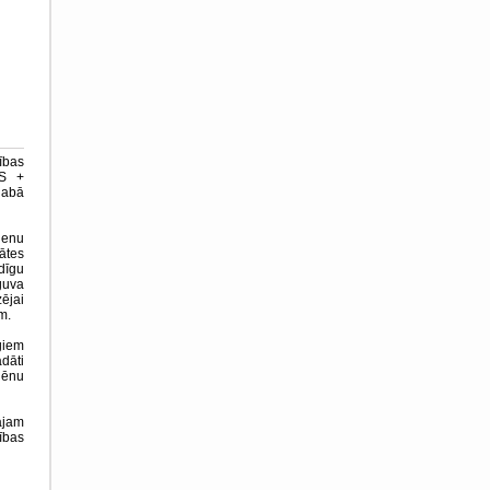
ības
US +
dabā
ienu
ātes
dīgu
guva
ējai
m.
giem
dāti
lēnu
ajam
ības