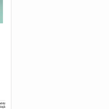
ērķi
lajā