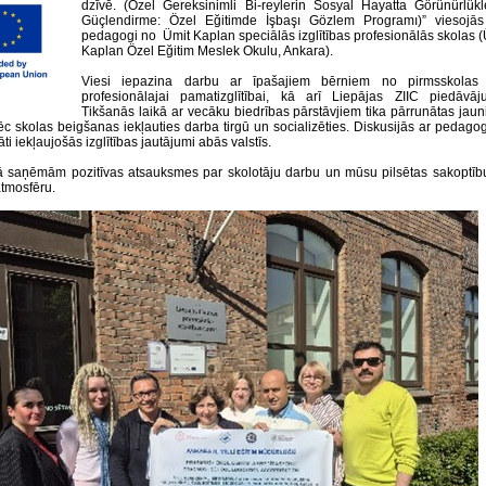
dzīvē. (Özel Gereksinimli Bi-reylerin Sosyal Hayatta Görünürlükle
Güçlendirme: Özel Eğitimde İşbaşı Gözlem Programı)” viesojās 
pedagogi no Ümit Kaplan speciālās izglītības profesionālās skolas (
Kaplan Özel Eğitim Meslek Okulu, Ankara).
Viesi iepazina darbu ar īpašajiem bērniem no pirmsskolas 
profesionālajai pamatizglītībai, kā arī Liepājas ZIIC piedāvāj
Tikšanās laikā ar vecāku biedrības pārstāvjiem tika pārrunātas jaun
ēc skolas beigšanas iekļauties darba tirgū un socializēties. Diskusijās ar pedago
āti iekļaujošās izglītības jautājumi abās valstīs.
 saņēmām pozitīvas atsauksmes par skolotāju darbu un mūsu pilsētas sakoptīb
atmosfēru.