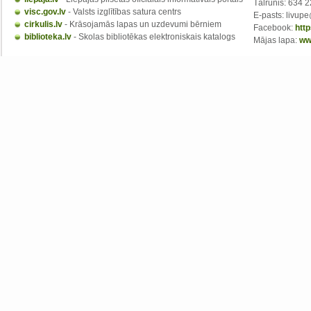
Tālrunis: 634 
visc.gov.lv
- Valsts izglītības satura centrs
E-pasts: livupe
cirkulis.lv
- Krāsojamās lapas un uzdevumi bērniem
Facebook:
htt
biblioteka.lv
- Skolas bibliotēkas elektroniskais katalogs
Mājas lapa:
ww