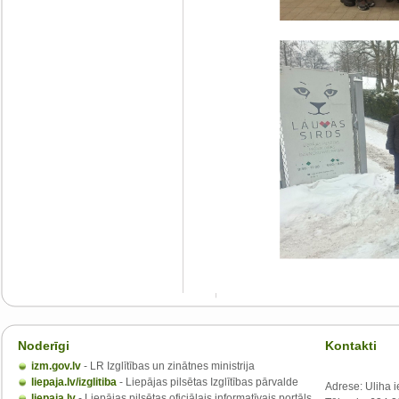
Noderīgi
Kontakti
izm.gov.lv
- LR Izglītības un zinātnes ministrija
liepaja.lv/izglitiba
- Liepājas pilsētas Izglītības pārvalde
Adrese: Uliha i
liepaja.lv
- Liepājas pilsētas oficiālais informatīvais portāls