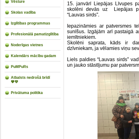
Vēsture
15. janvārī Liepājas Līvupes pa
skolēni devās uz Liepājas pi
Skolas vadība
“Lauvas sirds”.
Izglītības programmas
Iepazināmies ar patversmes te
sunīšus. Izgājām arī pastaigā a
Profesionālā pamatizglītība
iemītniekiem.
Skolēni saprata, kāds ir da
Noderīgas vietnes
dzīvniekam, ja vēlamies viņu se
Kalendārs mācību gadam
Liels paldies “Lauvas sirds” va
un jauko stāstījumu par patvers
PuMPuRs
Atbalsts nedrošā brīdī
💙💛
Privātuma politika