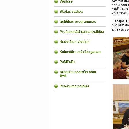
Skaista m
Vēsture
par visām 
Plaši lauki,
Skolas vadība
Zilis jūras 
Latvijas 1
Izglītības programmas
pildījām d
arī savu sv
Profesionālā pamatizglītība
Noderīgas vietnes
Kalendārs mācību gadam
PuMPuRs
Atbalsts nedrošā brīdī
💙💛
Privātuma politika