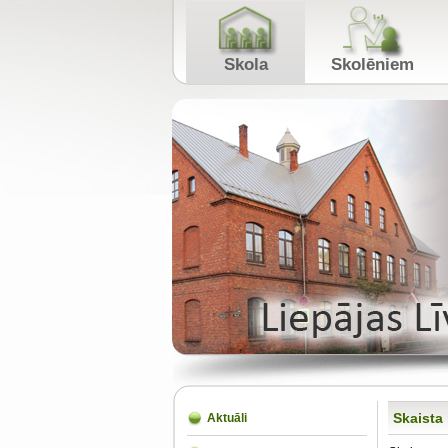
Skola
Skolēniem
Skaista
Aktuāli