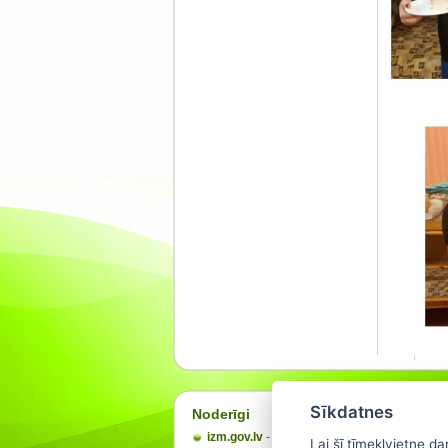
Sīkdatnes
Noderīgi
izm.gov.lv
- LR Izglītības un zinātnes ministri
Lai šī tīmekļvietne d