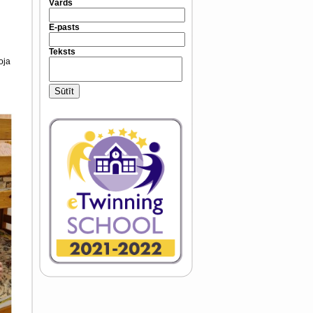
Vārds
E-pasts
Teksts
oja
Sūtīt