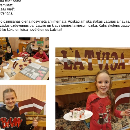
ana tēvu zeme
zemītēm:
 zaļi meži,
ūdentiņš.
06.dzimšanas diena nosvinēta arī internātā! Apskatījām skaistākās Latvijas ainavas,
ažādus uzdevumus par Latviju un klausījāmies latviešu mūziku. Katrs skolēns gatav
ētku kūku un teica novēlējumus Latvijai!