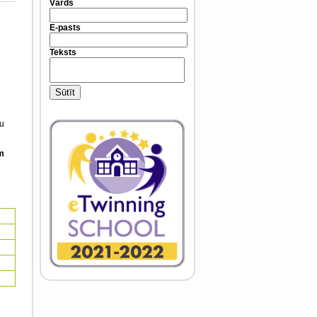
Vārds
E-pasts
Teksts
Sūtīt
ju
m