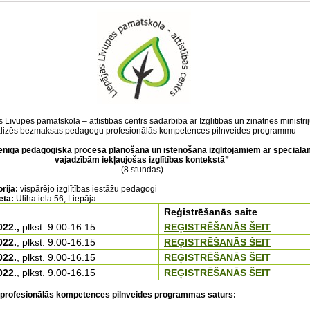
s Līvupes pamatskola – attīstības centrs sadarbībā ar
Izglītības un zinātnes ministri
alizēs bezmaksas pedagogu profesionālās kompetences pilnveides programmu
nīga pedagoģiskā procesa plānošana un īstenošana izglītojamiem ar speciālā
vajadzībām iekļaujošas izglītības kontekstā
”
(8 stundas)
rija:
vispārējo izglītības iestāžu pedagogi
eta:
Uliha iela 56, Liepāja
Reģistrēšanās saite
022.,
plkst. 9.00-16.15
REĢISTRĒŠANĀS ŠEIT
022.
, plkst. 9.00-16.15
REĢISTRĒŠANĀS ŠEIT
022.
, plkst. 9.00-16.15
REĢISTRĒŠANĀS ŠEIT
022.
, plkst. 9.00-16.15
REĢISTRĒŠANĀS ŠEIT
profesionālās kompetences pilnveides programmas saturs: