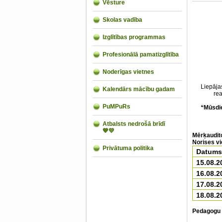
Vēsture
Skolas vadība
Izglītības programmas
Profesionālā pamatizglītība
Noderīgas vietnes
Liepāja
Kalendārs mācību gadam
re
PuMPuRs
“
Mūsdie
Atbalsts nedrošā brīdī
💙💛
Mērķaudito
Norises vi
Privātuma politika
Datums
15.08.2
16.08.2
17.08.2
18.08.2
Pedagogu 