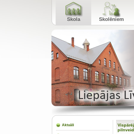
Skola
Skolēniem
Vispārē
Aktuāli
pilnveid